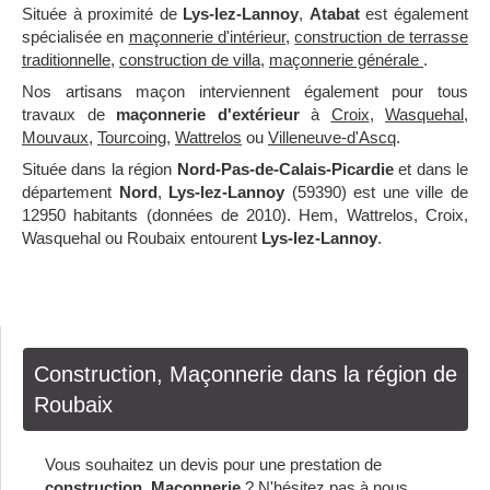
Située à proximité de
Lys-lez-Lannoy
,
Atabat
est également
spécialisée en
maçonnerie d'intérieur
,
construction de terrasse
traditionnelle
,
construction de villa
,
maçonnerie générale
.
Nos artisans maçon interviennent également pour tous
travaux de
maçonnerie d'extérieur
à
Croix
,
Wasquehal
,
Mouvaux
,
Tourcoing
,
Wattrelos
ou
Villeneuve-d'Ascq
.
Située dans la région
Nord-Pas-de-Calais-Picardie
et dans le
département
Nord
,
Lys-lez-Lannoy
(59390) est une ville de
12950 habitants (données de 2010). Hem, Wattrelos, Croix,
Wasquehal ou Roubaix entourent
Lys-lez-Lannoy
.
Construction, Maçonnerie dans la région de
Roubaix
Vous souhaitez un devis pour une prestation de
construction, Maçonnerie
? N'hésitez pas à nous