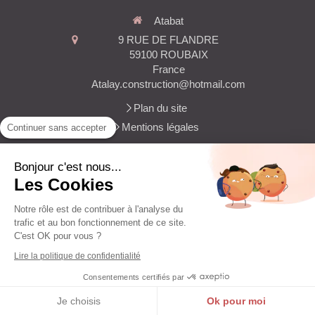
Atabat
9 RUE DE FLANDRE
59100
ROUBAIX
France
Atalay.construction@hotmail.com
Plan du site
Mentions légales
Continuer sans accepter
Maçonnerie gros oeuvre, construction de garage, construction
de terrasse traditionnelle, maçonnerie d'intérieur, maçonnerie
Bonjour c'est nous...
générale
Les Cookies
Notre rôle est de contribuer à l'analyse du
trafic et au bon fonctionnement de ce site.
C'est OK pour vous ?
Création et référencement du site par Simplébo
Lire la politique de confidentialité
Site créé grâce à La
Société Générale - Banque des professionnels
Consentements certifiés par
MENU
Je choisis
Ok pour moi