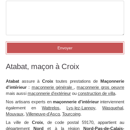
Envoyer
Atabat, maçon à Croix
Atabat
assure à
Croix
toutes prestations de
Maçonnerie
d'intérieur
:
maçonnerie générale
,
maçonnerie gros oeuvre
mais aussi
maçonnerie d'extérieur
ou
construction de villa
.
Nos artisans experts en
maçonnerie d'intérieur
interviennent
également en
Wattrelos
,
Lys-lez-Lannoy
,
Wasquehal
,
Mouvaux
,
Villeneuve-d'Ascq
,
Tourcoing
.
La ville de
Croix
, de code postal 59170, appartient au
département
Nord
et à la région
Nord-Pas-de-Calais-