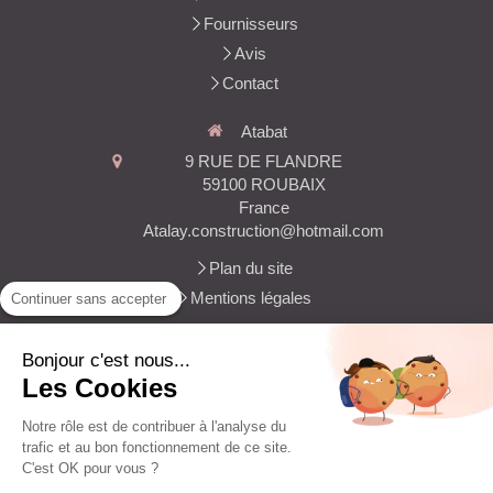
Fournisseurs
Avis
Contact
Atabat
9 RUE DE FLANDRE
59100
ROUBAIX
France
Atalay.construction@hotmail.com
Plan du site
Mentions légales
Continuer sans accepter
Maçonnerie gros oeuvre, construction de garage,
construction de terrasse traditionnelle, maçonnerie
Bonjour c'est nous...
d'intérieur, maçonnerie générale
Les Cookies
Notre rôle est de contribuer à l'analyse du
trafic et au bon fonctionnement de ce site.
C'est OK pour vous ?
Création et référencement du site par Simplébo