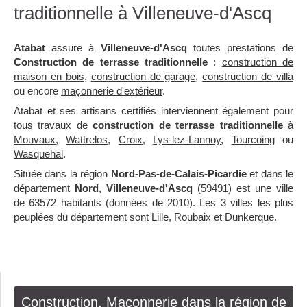
traditionnelle à Villeneuve-d'Ascq
Atabat
assure à
Villeneuve-d'Ascq
toutes prestations de
Construction de terrasse traditionnelle
:
construction de
maison en bois
,
construction de garage
,
construction de villa
ou encore
maçonnerie d'extérieur
.
Atabat et ses artisans certifiés interviennent également pour
tous travaux de
construction de terrasse traditionnelle
à
Mouvaux
,
Wattrelos
,
Croix
,
Lys-lez-Lannoy
,
Tourcoing
ou
Wasquehal
.
Située dans la région
Nord-Pas-de-Calais-Picardie
et dans le
département
Nord
,
Villeneuve-d'Ascq
(59491) est une ville
de 63572 habitants (données de 2010). Les 3 villes les plus
peuplées du département sont Lille, Roubaix et Dunkerque.
Construction, Maçonnerie dans la région de